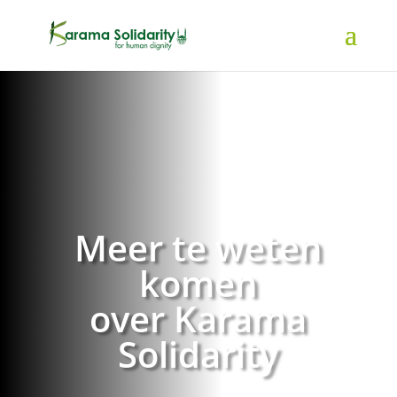
Meer te weten
komen
over Karama
Solidarity