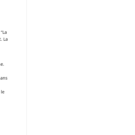
 “La
t. La
he.
 ans
 le