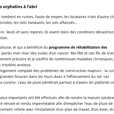
 orphelins à l’abri
tombent en ruines. Faute de moyen, les locataires n’ont d’autre ch
risées, les toits tombants, les sols affaissés…
pire. Seuls et sans repères, ils vivent dans des conditions désastreu
tion.
plouse, et qui a bénéficié du
programme de réhabilitation des
ai perdu mon mari des suites d’un cancer. Ma fille et son fils de troi
êmement précaire et je souffre de nombreuses maladies chroniques,
s troubles anxieux.
n logement comptait des problèmes de construction majeurs : la cui
 grandes fissures dans les murs dues à l’affaissement du sol. Les
a cuisine. L’eau de pluie pénétrait partout à travers les plafonds c
vaux importants ont été effectués afin de rendre la maison salubre
 été rénové et rendu imperméable afin d’empêcher l’eau de pluie de
èrement refaite avec l’installation d’un plan de travail, d’un évier, d