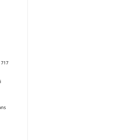
e 717
i
ans