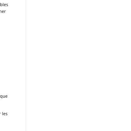
ables
nner
nque
 les