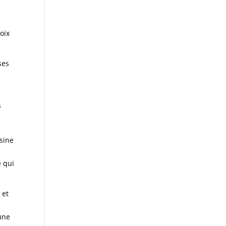
oix
ses
s
sine
e qui
 et
’une