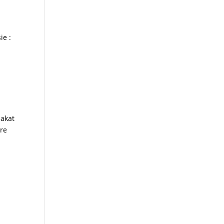
ie :
zakat
tre