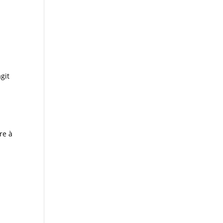
agit
re à