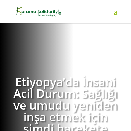
Etiyopya’da İnsani
Acil Durum: Sağlığı
ve umudu yeniden
inşa etmek için
şimdi harekete