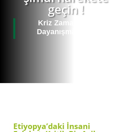
geçin !
Kriz Zamanlarında
Dayanışma Çağrısı
Etiyopya’daki İnsani